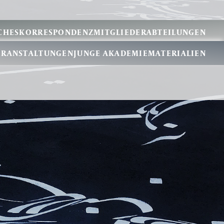
CHES
KORRESPONDENZMITGLIEDER
ABTEILUNGEN
ERANSTALTUNGEN
JUNGE AKADEMIE
MATERIALIEN